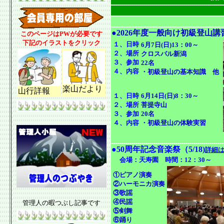
●2026年度一般向け初級登山講習実
このページはPWが必要です
下記のイラストをクリック
１、日時
6月7日(日)13：00～
２、場所
クロスパル新潟
３、参加
22名
４、内容
・初級登山の基本知識 他
楽山だより
山行詳報
１、日時
6月14日(日)8：30～
２、場所
菩提寺山
３、参加
20名
４、内容
・初級登山の体験実習
●50周年記念音楽祭（5/18)
詳細
会場：天寿園 時間：12：30～ 来
①ピアノ演奏
②ハーモニカ演奏
③歌謡
④民謡
管理人の暇つぶし記事です
⑤剣舞
⑥踊り