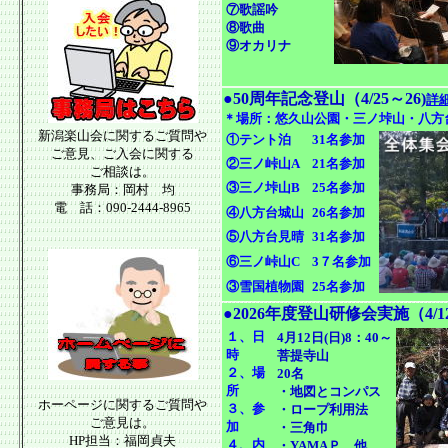
⑦歌謡吟
⑧歌曲
⑨オカリナ
●50周年記念登山（4/25～26)
詳
＊場所：悠久山公園・三ノ垰山・八方
新潟楽山会に関するご質問や
①テント泊
31名参加
ご意見、ご入会に関する
②三ノ峠山A
21名参加
ご相談は。
③三ノ垰山B
25名参加
事務局：岡村 均
電 話：090-2444-8965
④八方台城山
26名参加
⑤八方台見晴
31名参加
⑥三ノ峠山C
3７名参加
③雪国植物園
25名参加
●2026年度登山研修会実施（4/12
１、日
4月12日(日)8：40～
時
菩提寺山
２、場
20名
所
・地図とコンパス
ホーページに関するご質問や
３、参
・
ロープ利用法
ご意見は。
加
・三角巾
HP担当：福岡貞夫
４、内
・YAMAＰ 他