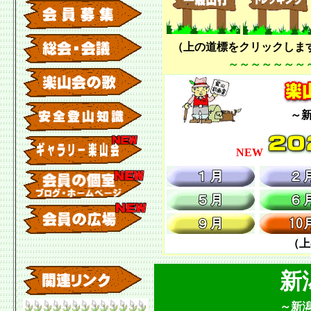
（上の道標をクリックしま
～～～～～～～
～
NEW
（上
新
～新