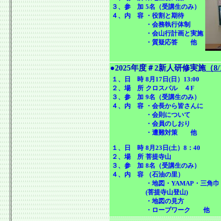
３、参 加
5名（受講生のみ）
４、内 容
・役割と期待
・会務執行体制
・会山行計画と実施
・質疑応答 他
●2025年度＃2新人研修実施
（8/
１、日 時
8月17日(日）13:00
２、場 所
クロスパル ４F
３、参 加
9名（受講生のみ）
４、内 容
・会長から皆さんに
・会則について
・会員のしおり
・遭難対策 他
１、日 時
8月23日(土）8：40
２、場 所
菩提寺山
３、参 加
8名（受講生のみ）
４、内 容
（石油の里）
・地図・YAMAP・三角巾
(菩提寺山登山)
・地図の見方
・ロープワーク 他