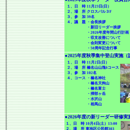
１、日 時
11月23日(日）
２、場 所
クロスパル３F
３、参 加
39名
４、議 題
・会長挨拶
・新旧リーダー挨拶
・2026年度年間山行計画
・収支改善について
・会則変更について
・50周年記念行事
●2025年度秋季集中登山実施
（
１、日 時
11月2日(日）
２、場 所
榛名山山塊6コース
３、参 加
102名
４、コース
・榛名神社
・榛名天狗山
・榛名富士
・掃部ヶ岳
・水沢山
・相馬山
●2026年度の新リーダー研修実
１、日 時
10月4日(土）13:00
２、場 所
東地区公民館303