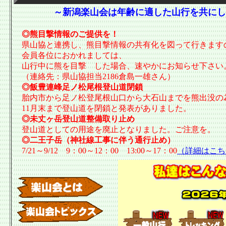
～新潟楽山会は年齢に適した山行を共にし
◎熊目撃情報のご提供を！
県山協と連携し、熊目撃情報の共有化を図って行きます
会員各位におかれましては、
山行中に熊を目撃 した場合、速やかにお知らせ下さい
（連絡先：県山協担当2186倉島一雄さん）
◎飯豊連峰足ノ松尾根登山道閉鎖
胎内市から足ノ松登尾根山口から大石山までを熊出没の
11月末まで登山道を閉鎖と発表がありました。
◎未丈ヶ岳登山道整備取り止め
登山道としての用途を廃止となりました。ご注意を。
◎二王子岳（神社線工事に伴う通行止め）
7/21～9/12 9：00～12：00 13:00～17：00
（詳細はこち