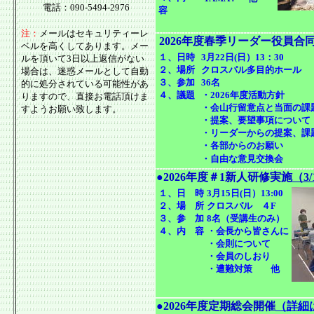
電話：090-5494-2976
容
注：
メールはセキュリティーレ
2026年度春季リーダー役員合
ベルを高くしてあります。メー
１、日時
3月22日(日）13：30
ルを頂いて3日以上返信がない
２、場所
クロスパル多目的ホール
場合は、迷惑メールとして自動
３、参加
36名
的に処分されている可能性があ
４、議題
・2026年度活動方針
りますので、直接お電話頂けま
・会山行留意点と当面の課
すようお願い致します。
・提案、要望事項について
・リーダーからの提案、課
・各部からのお願い
・自由な意見交換会
●2026年度＃1新人研修実施
（3/
１、日 時
3月15日(日）13:00
２、場 所
クロスパル ４F
３、参 加
8名（受講生のみ）
４、内 容
・会長から皆さんに
・会則について
・会員のしおり
・遭難対策 他
●2026年度定期総会開催
（詳細