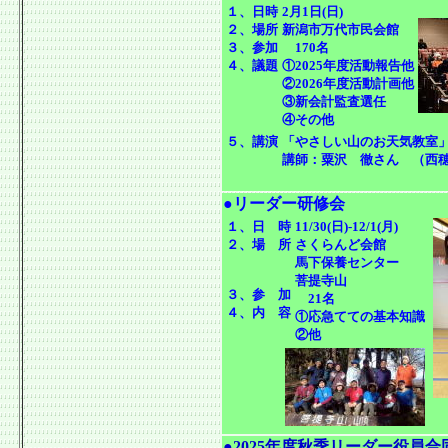
１、日時
2月1日(日)
２、場所
新潟市万代市民会館
３、参加
170名
４、議題
①2025年度活動報告他
②2026年度活動計画他
③新会計監査選任
④その他
５、講演
「やさしい山のお天気教室
講師：粟沢 徹さん （西
●リーダー研修会
１、日 時
11/30(日)-12/1(月)
２、場 所
さくらんど会館
馬下保養センター
菩提寺山
３、参 加
21名
４、内 容
①応急てての基本知識
②他
●2025年度秋季リーダー役員合